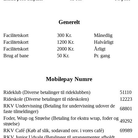
Generelt
Facilitetskort
300 Kr.
Månedlig
Facilitetskort
1200 Kr.
Halvårligt
Facilitetskort
2000 Kr.
Årligt
Brug af bane
50 Kr.
Pr. gang
Mobilepay Numre
Rideklub (Diverse betalinger til rideklubben)
51110
Rideskole (Diverse betalinger til rideskolen)
12223
RKV Undervisning (Betaling for undervisning udover de
68801
faste tilmeldinger)
Foder, Wrap og Strøelse (Betaling for ekstra wrap, foder og
49292
strøelse)
RKV Café (Køb af slik, sodavand osv. i vores café)
69989
RKV Junior Udvalg (Betalinger til arrangementer afholdt