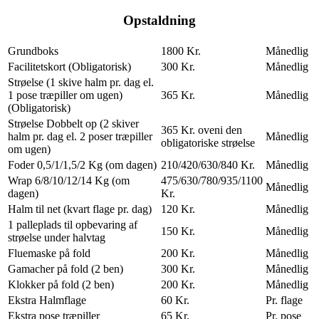
Opstaldning
Grundboks
1800 Kr.
Månedlig
Facilitetskort (Obligatorisk)
300 Kr.
Månedlig
Strøelse (1 skive halm pr. dag el.
1 pose træpiller om ugen)
365 Kr.
Månedlig
(Obligatorisk)
Strøelse Dobbelt op (2 skiver
365 Kr. oveni den
halm pr. dag el. 2 poser træpiller
Månedlig
obligatoriske strøelse
om ugen)
Foder 0,5/1/1,5/2 Kg (om dagen)
210/420/630/840 Kr.
Månedlig
Wrap 6/8/10/12/14 Kg (om
475/630/780/935/1100
Månedlig
dagen)
Kr.
Halm til net (kvart flage pr. dag)
120 Kr.
Månedlig
1 palleplads til opbevaring af
150 Kr.
Månedlig
strøelse under halvtag
Fluemaske på fold
200 Kr.
Månedlig
Gamacher på fold (2 ben)
300 Kr.
Månedlig
Klokker på fold (2 ben)
200 Kr.
Månedlig
Ekstra Halmflage
60 Kr.
Pr. flage
Ekstra pose træpiller
65 Kr.
Pr. pose