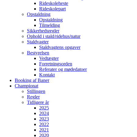
Rideskoleheste
Rideskolepart
Opstaldning
Opstaldning
Tilmelding
Sikkerhedsregler
Ophold i stald/ridehus/natur
Staldvagter
Staldvagtens opgaver
Bestyrelsen
Vedtægter
Forretningsorden
Referater og mødedatoer
Kontakt
Booking af Baner
Championat
Stillingen
Regler
Tidligere år
2025
2024
2023
2022
2021
2020